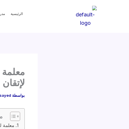
خطي
لى
الرئيسية
مدر
لمحتوى
لإتقان ا
بواسطة
sayed
م
معلمة ل