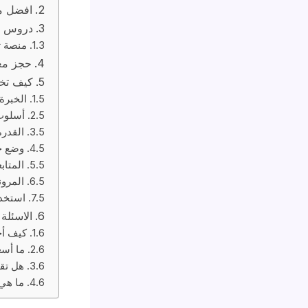
افضل مع
دروس قر
منصة تع
حجز معل
كيف تخت
الخبرة
أسلوب
القدرة
وضع خ
المتاب
المرون
استخدا
الاسئلة 
كيف أج
ما أسع
هل تقد
ما هي 