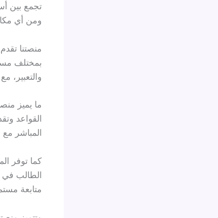
تجمع بين أس
ومن أي مكان،
منصتنا تقدم 
بمختلف مستو
والتعبير، م
ما يميز منص
القواعد وتقد
المباشر مع 
كما توفر ا
الطالب في ا
متابعة مستم
وتتميز منصتن