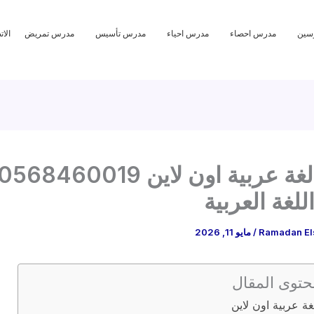
سين
مدرس احصاء
مدرس احياء
مدرس تأسيس
مدرس تمريض
الا
معلمة لغة عربية اون لاين 0568460019
للغة العربية
Ramadan El
/
مايو 11, 2026
حتوى المقال
غة عربية اون لاين