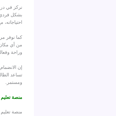
نركز في درو
بشكل فردي، 
احتياجاته، 
كما نوفر مر
من أي مكان 
وراحة وفعالي
إن الانضمام
تساعد الطال
ومستمر.
منصة تعليم أ
منصة تعليم أ