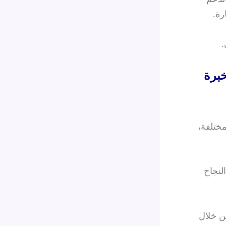
رة.
.
برة
مختلفة،
لنجاح
ن خلال