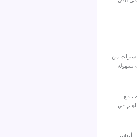
مي الذي
ل سنوات من
ة بسهولة
، مع
اهيم في
أونلاين