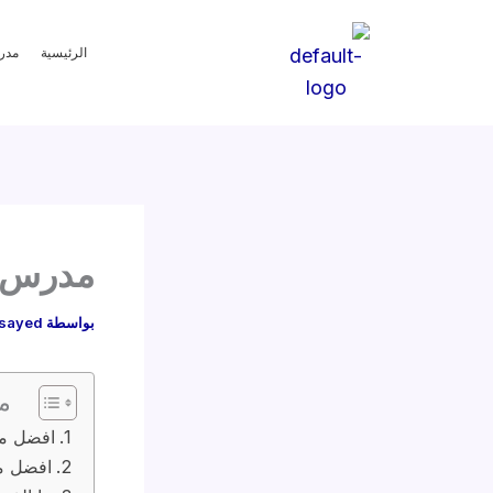
خطي
لى
الرئيسية
مدر
لمحتوى
مدرس احصا
بواسطة
sayed
م
افضل م
افضل م