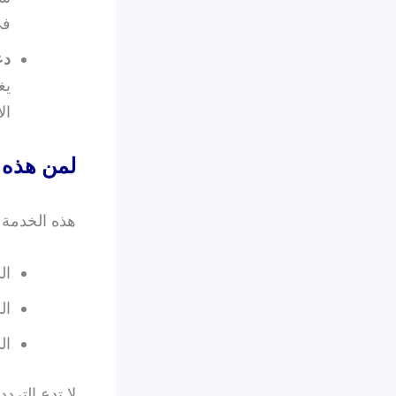
في
دع
يغ
ال
لمن هذه 
هذه الخدمة 
ال
ال
ال
لا تدع التر