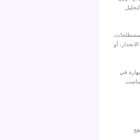
لتحليل
المصطلحات،
لانحدار، أو
مهارة في
يناسب
هج