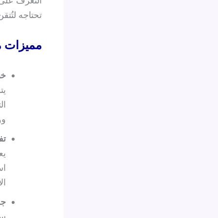
التعرف على 
تحتاجه لتُتقن
مميزات مد
خب
يت
ال
وو
تف
يع
اس
ال
جل
سو