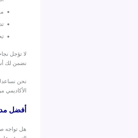
مس
تدر
تح
لا تؤجل نجا
نضمن لك أسل
نحن نساعدك 
الأكاديمي من
أفضل مدر
هل تواجه صع