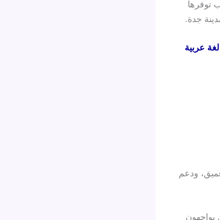
ب توفرها
ينة جدة.
ة عربية
عميق، ودعم
 يواجهون