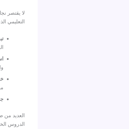
لا يقتصر نج
التعليمي الذ
تب
ال
اس
وا
خط
مس
جل
العديد من طلا
الدروس الخ