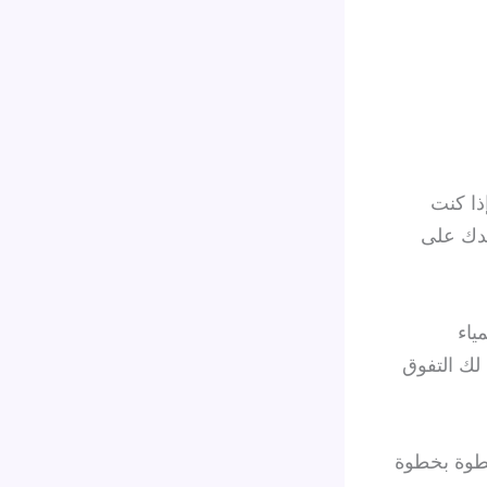
إذا كنت
عدك على
ياء
ك التفوق
طوة بخطوة