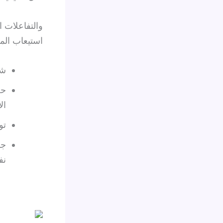
والتفاعلات ا
استيعاب الم
شر
حل
ال
تو
جل
نف