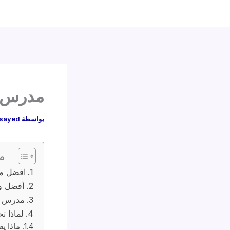
مدرس كيميا
بواسطة
sayed
م
افضل مد
أفضل و
مدرس كي
لماذا ت
ماذا ي