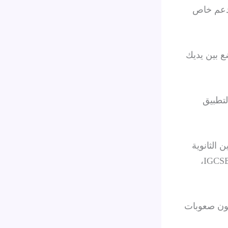
ى دعم خاص
ع بين يديك
لتطبيق
 الثانوية
والجامعية، وهو ملم بكافة المناهج المحلية والدولية مثل النظام السعودي، IGCSE،
هون صعوبات