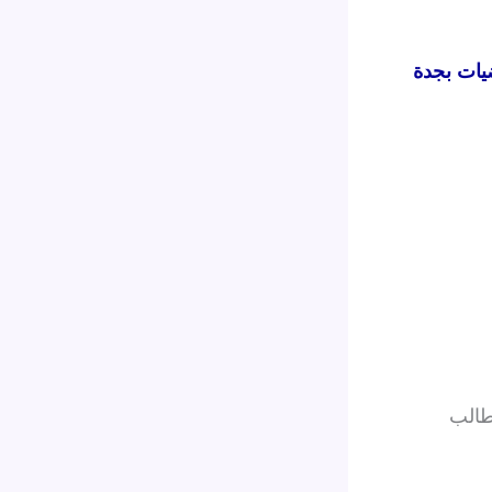
ات بجدة
طالب