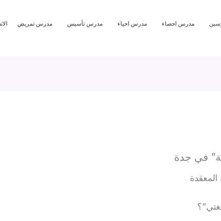
سين
مدرس احصاء
مدرس احياء
مدرس تأسيس
مدرس تمريض
الا
ة” في جدة
المعقدة
غتي”؟